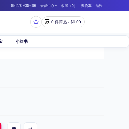
85270909666
会员中心
收藏（0）
购物车
结账


0 件商品 - $0.00
宝
小红书